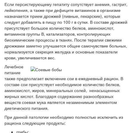
Если персистирующему гепатиту сопутствует анемия, гастрит,
лейкопения, а также при дефиците витаминов в организме
назначается прием дрожжей (пивные, пекарские), которые
следует добавлять в пищу по 100 г в сутки. В составе дрожжей
присутствует большое количество белков, аминокислот,
витаминов группы В, катализаторов, контролирующих
биохимические процессы в тканях. После терапии свежими
дрожжами заметно улучшается общее самочувствие больных,
нормализуется секреция желудка и основные показатели
крови, увеличивается вес.
Лечебное
питание
также предполагает включение сои в ежедневный рацион. В
составе сои присутствует необходимое количество белков,
аминокислот, жиров, минеральных солей, ненасыщенных
жирных кислот. Благодаря содержанию разнообразных
веществ соевая мука является незаменимым элементом
диетического питания.
При данной патологии необходимо полностью исключить из
рациона следующие продукты:
грибы;