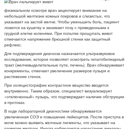
физикальном осмотре врач акцентирует внимание на
небольшой желтизне кожных покровов и слизистых, что
указывает на застой желчи. Чтобы уменьшить боль, пациент
ложится на кушетку и занимает позу с приведенными к
грудной клетке коленями. При попытке прощупать живот
отмечается напряжение брюшной стенки как защитный
рефлекс.
Для подтверждения диагноза назначается ультразвуковое
исследование, которое позволяет осмотреть гепатобилиарный
тракт (желчевыделительные пути, печень). Врач обнаруживает
конкременты, отмечает увеличение размеров пузыря и
растяжение стенок.
При холецистографии контрастное вещество вводится
внутривенно. Таким образом, специалист визуализирует
«отключенный» пузырь, что подтверждает наличие обструкции
в протоках.
В ходе лабораторной диагностики обнаруживается
увеличенная СОЭ и повышение лейкоцитов. После приступа в
моче можно выявить желчные пигменты, что указывает на
развитие желтухи. Иногда наблюдается нарастание амилазы.