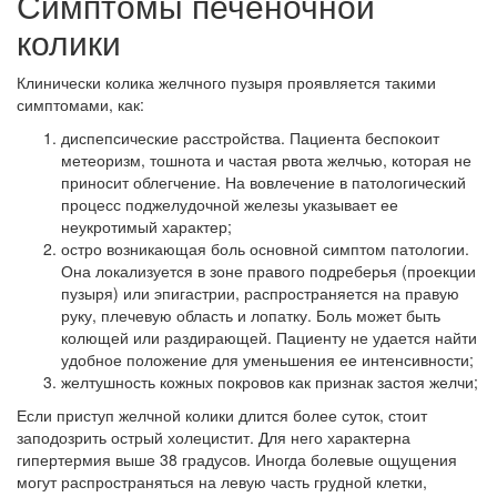
Симптомы печеночной
колики
Клинически колика желчного пузыря проявляется такими
симптомами, как:
диспепсические расстройства. Пациента беспокоит
метеоризм, тошнота и частая рвота желчью, которая не
приносит облегчение. На вовлечение в патологический
процесс поджелудочной железы указывает ее
неукротимый характер;
остро возникающая боль основной симптом патологии.
Она локализуется в зоне правого подреберья (проекции
пузыря) или эпигастрии, распространяется на правую
руку, плечевую область и лопатку. Боль может быть
колющей или раздирающей. Пациенту не удается найти
удобное положение для уменьшения ее интенсивности;
желтушность кожных покровов как признак застоя желчи;
Если приступ желчной колики длится более суток, стоит
заподозрить острый холецистит. Для него характерна
гипертермия выше 38 градусов. Иногда болевые ощущения
могут распространяться на левую часть грудной клетки,