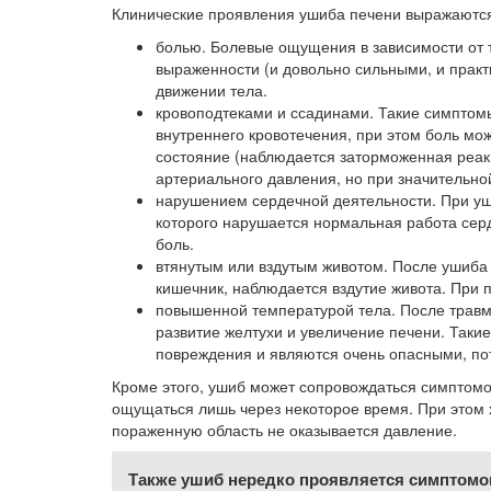
Клинические проявления ушиба печени выражаютс
болью. Болевые ощущения в зависимости от т
выраженности (и довольно сильными, и прак
движении тела.
кровоподтеками и ссадинами. Такие симптомы
внутреннего кровотечения, при этом боль мож
состояние (наблюдается заторможенная реак
артериального давления, но при значительной
нарушением сердечной деятельности. При уш
которого нарушается нормальная работа серд
боль.
втянутым или вздутым животом. После ушиба 
кишечник, наблюдается вздутие живота. При
повышенной температурой тела. После травм
развитие желтухи и увеличение печени. Такие 
повреждения и являются очень опасными, по
Кроме этого, ушиб может сопровождаться симптом
ощущаться лишь через некоторое время. При этом х
пораженную область не оказывается давление.
Также ушиб нередко проявляется симптом