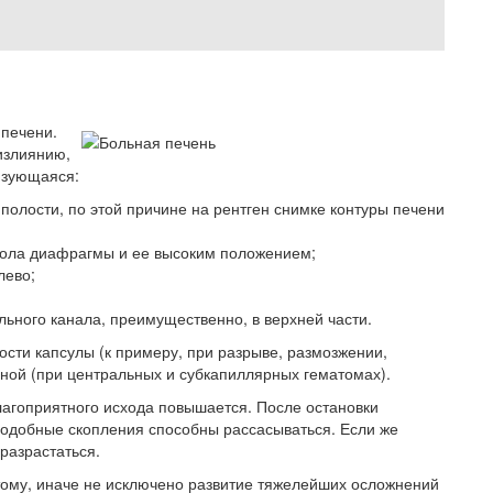
печени.
излиянию,
ризующаяся:
полости, по этой причине на рентген снимке контуры печени
пола диафрагмы и ее высоким положением;
лево;
ьного канала, преимущественно, в верхней части.
сти капсулы (к примеру, при разрыве, размозжении,
ной (при центральных и субкапиллярных гематомах).
лагоприятного исхода повышается. После остановки
подобные скопления способны рассасываться. Если же
разрастаться.
тому, иначе не исключено развитие тяжелейших осложнений