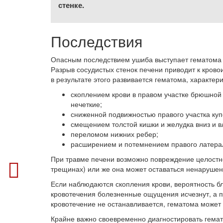
стенке.
Последствия
Опасным последствием ушиба выступает гематома 
Разрыв сосудистых стенок печени приводит к крово
в результате этого развивается гематома, характе
скоплением крови в правом участке брюшной 
нечеткие;
сниженной подвижностью правого участка ку
смещением толстой кишки и желудка вниз и в
переломом нижних ребер;
расширением и потемнением правого латерал
При травме печени возможно повреждение целостно
трещинах) или же она может оставаться ненарушен
Если наблюдаются скопления крови, вероятность б
кровотечения болезненные ощущения исчезнут, а 
кровотечение не останавливается, гематома может 
Крайне важно своевременно диагностировать гема