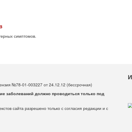
в
терных симптомов.
И
нзия №78-01-003227 от 24.12.12 (бессрочная)
ие заболеваний должно проводиться только под
стов сайта разрешено только с согласия редакции и с