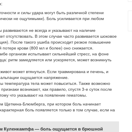
я:
очности и силы удара могут быть различной степени
тически не ощутимыми). Боль усиливается при любом
 развиваются не всегда и указывают на наличие
ет отсутствовать. В этом случае часто развивается шоковое
ция). После такого ушиба происходит резкое повышение
 потере крови (800 мл и более) оно снижается.
ибе организм испытывает сильнейший стресс, на фоне
ца: ритм замедляется или ускоряется, может возникнуть
живот может втянуться. Если травмирована и печень, и
 пальпации ощущается напряжение.
ы температура тела может повыситься. Также возможно
признаки возникают, как правило, спустя 3-е суток после
тому что указывают на появление гематомы.
ом Щеткина-Блюмберга, при котором боль начинает
арактерная боль появляется только в том случае, если на
ом Куленкампфа — боль ощущается в брюшной