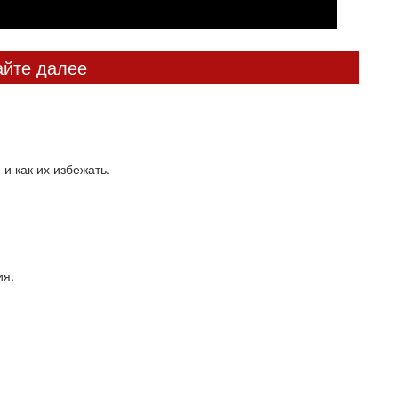
айте далее
и как их избежать.
ия.