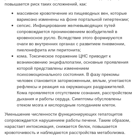
повышается риск таких осложнений, как:
массивное кровотечение из пищеводных вен, которые
варикозно изменены на фоне портальной гипертензии;
сепсис. Инфицирование желчевыводящих путей
сопровождается проникновением возбудителей в
кровеносное русло. Вследствие этого формируются
очаги во внутренних органах с развитием пневмонии,
пиелонефрита или перитонита;
кома. Токсическое поражение ЦНС приводит к
возникновению энцефалопатии, основные проявления
которой представлены изменением
психоэмоционального состояния. В фазу прекомы
человек становится заторможенным, вялым, угнетаются
рефлексы и реакция на окружающих раздражителей.
Кома проявляется отсутствием сознания, расстройством
дыхания и работы сердца. Симптомы обусловлены
отеком мозга и кислородным голоданием клеток.
Уменьшение численности функционирующих гепатоцитов
сопровождается нарушением работы печени. Таким образом,
нарастает интоксикация, снижается белок, повышается
кровоточивость и наблюдаются расстройства метаболизма.