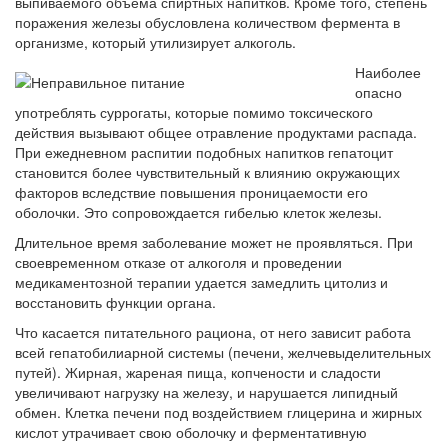
выпиваемого объема спиртных напитков. Кроме того, степень
поражения железы обусловлена количеством фермента в
организме, который утилизирует алкоголь.
Наиболее
опасно
употреблять суррогаты, которые помимо токсического
действия вызывают общее отравление продуктами распада.
При ежедневном распитии подобных напитков гепатоцит
становится более чувствительный к влиянию окружающих
факторов вследствие повышения проницаемости его
оболочки. Это сопровождается гибелью клеток железы.
Длительное время заболевание может не проявляться. При
своевременном отказе от алкоголя и проведении
медикаментозной терапии удается замедлить цитолиз и
восстановить функции органа.
Что касается питательного рациона, от него зависит работа
всей гепатобилиарной системы (печени, желчевыделительных
путей). Жирная, жареная пища, копчености и сладости
увеличивают нагрузку на железу, и нарушается липидный
обмен. Клетка печени под воздействием глицерина и жирных
кислот утрачивает свою оболочку и ферментативную