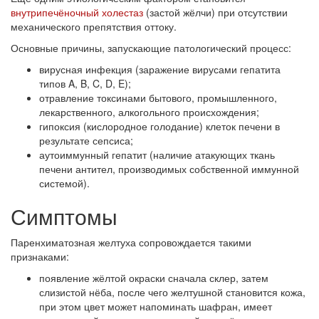
внутрипечёночный холестаз
(застой жёлчи) при отсутствии
механического препятствия оттоку.
Основные причины, запускающие патологический процесс:
вирусная инфекция (заражение вирусами гепатита
типов A, B, C, D, E);
отравление токсинами бытового, промышленного,
лекарственного, алкогольного происхождения;
гипоксия (кислородное голодание) клеток печени в
результате сепсиса;
аутоиммунный гепатит (наличие атакующих ткань
печени антител, производимых собственной иммунной
системой).
Симптомы
Паренхиматозная желтуха сопровождается такими
признаками:
появление жёлтой окраски сначала склер, затем
слизистой нёба, после чего желтушной становится кожа,
при этом цвет может напоминать шафран, имеет