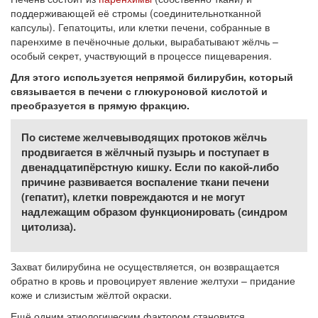
поддерживающей её стромы (соединительнотканной
капсулы). Гепатоциты, или клетки печени, собранные в
паренхиме в печёночные дольки, вырабатывают жёлчь –
особый секрет, участвующий в процессе пищеварения.
Для этого используется непрямой билирубин, который
связывается в печени с глюкуроновой кислотой и
преобразуется в прямую фракцию.
По системе желчевыводящих протоков жёлчь
продвигается в жёлчный пузырь и поступает в
двенадцатипёрстную кишку. Если по какой-либо
причине развивается воспаление ткани печени
(гепатит), клетки повреждаются и не могут
надлежащим образом функционировать (синдром
цитолиза).
Захват билирубина не осуществляется, он возвращается
обратно в кровь и провоцирует явление желтухи – придание
коже и слизистым жёлтой окраски.
Ещё одним этиологическим фактором становится