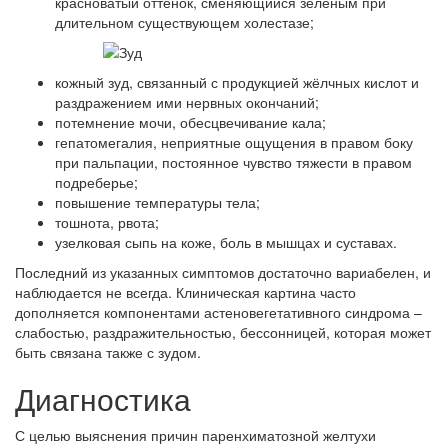
красноватый оттенок, сменяющийся зелёным при
длительном существующем холестазе;
кожный зуд, связанный с продукцией жёлчных кислот и
раздражением ими нервных окончаний;
потемнение мочи, обесцвечивание кала;
гепатомегалия, неприятные ощущения в правом боку
при пальпации, постоянное чувство тяжести в правом
подреберье;
повышение температуры тела;
тошнота, рвота;
узелковая сыпь на коже, боль в мышцах и суставах.
Последний из указанных симптомов достаточно вариабелен, и
наблюдается не всегда. Клиническая картина часто
дополняется компонентами астеновегетативного синдрома –
слабостью, раздражительностью, бессонницей, которая может
быть связана также с зудом.
Диагностика
С целью выяснения причин паренхиматозной желтухи