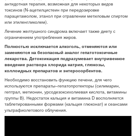
антидотная терапия, возможная для некоторых видов
токсинов (N-ацетилцистеин при передозировке
парацетамолом, этанол при отравлении метиловым спиртом
или этиленгликолем).
Лечение желтушного синдрома включает также диету с
ограничением употребления жиров.
Полностью исключается алкоголь, отменяются или
заменяются на безопасный аналог гепатотоксичные
лекарства. Детоксикация подразумевает внутривенное
введение раствора хлорида натрия, глюкозы,
коллоидных препаратов и энтеросорбентов.
Необходимо восстановить функцию печени, для чего
используются препараты–гепатопротекторы (силимарин,
гептрал, метионин, урсодезоксихолиевая кислота, витамины
группы В). Недостаток кальция и витамина D восполняется
таблетированными формами (кальция глюконат) и сеансами
ультрафиолетового облучения.