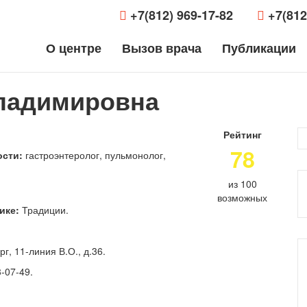
+7(812) 969-17-82
+7(812
О центре
Вызов врача
Публикации
ладимировна
Рейтинг
78
сти:
гастроэнтеролог, пульмонолог,
из 100
возможных
ике:
Традиции.
г, 11-линия В.О., д.36.
-07-49.