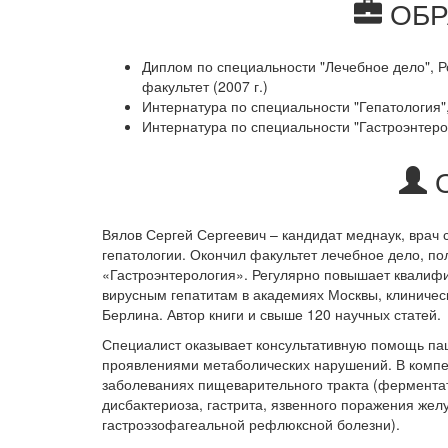
ОБР
Диплом по специальности "Лечебное дело", 
факультет (2007 г.)
Интернатура по специальности "Гепатология",
Интернатура по специальности "Гастроэнтеро
О
Вялов Сергей Сергеевич – кандидат меднаук, врач 
гепатологии. Окончил факультет лечебное дело, п
«Гастроэнтерология». Регулярно повышает квалиф
вирусным гепатитам в академиях Москвы, клиничес
Берлина. Автор книги и свыше 120 научных статей.
Специалист оказывает консультативную помощь па
проявлениями метаболических нарушений. В компе
заболеваниях пищеварительного тракта (фермента
дисбактериоза, гастрита, язвенного поражения желу
гастроэзофагеальной рефлюксной болезни).